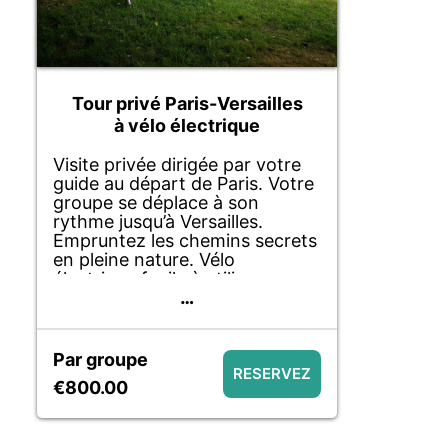
Tour privé Paris-Versailles
à vélo électrique
Visite privée dirigée par votre
guide au départ de Paris. Votre
groupe se déplace à son
rythme jusqu’à Versailles.
Empruntez les chemins secrets
en pleine nature. Vélo
électrique facile à utiliser avec
…
une grande autonomie. Visite
de la Galerie des Glaces et du
Hameau de la Reine en option.
Par groupe
RESERVEZ
€800.00