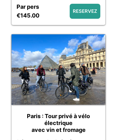
Versailles et déjeunez au bord
Par pers
de l’eau, devant le château.
RESERVEZ
€145.00
Paris : Tour privé à vélo
électrique
avec vin et fromage